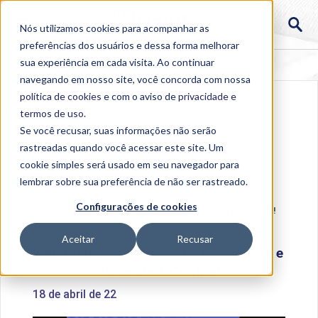
Nós utilizamos cookies para acompanhar as
preferências dos usuários e dessa forma melhorar
sua experiência em cada visita. Ao continuar
navegando em nosso site, você concorda com nossa
política de cookies
e com o aviso de
privacidade e
termos de uso
.
Se você recusar, suas informações não serão
rastreadas quando você acessar este site. Um
cookie simples será usado em seu navegador para
lembrar sobre sua preferência de não ser rastreado.
Home
>
Institucional
>
Acontece na Uniube
>
PAE
Configurações de cookies
Promove: bate-papos nos dias 18 e 19 de abril. Confira!
Aceitar
Recusar
PAE Promove: bate-papos nos dias 18 e
19 de abril. Confira!
18 de abril de 22