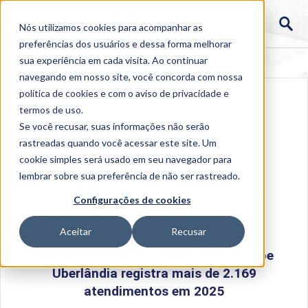
Nós utilizamos cookies para acompanhar as
preferências dos usuários e dessa forma melhorar
sua experiência em cada visita. Ao continuar
navegando em nosso site, você concorda com nossa
política de cookies
e com o aviso de
privacidade e
termos de uso
.
Se você recusar, suas informações não serão
rastreadas quando você acessar este site. Um
cookie simples será usado em seu navegador para
lembrar sobre sua preferência de não ser rastreado.
Home
>
Institucional
>
Acontece na Uniube
>
Núcleo
Configurações de cookies
de Práticas Jurídicas da Uniube Uberlândia registra
mais de 2.169 atendimentos em 2025
Aceitar
Recusar
Núcleo de Práticas Jurídicas da Uniube
Uberlândia registra mais de 2.169
atendimentos em 2025