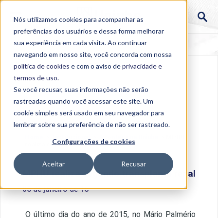
Nós utilizamos cookies para acompanhar as
preferências dos usuários e dessa forma melhorar
sua experiência em cada visita. Ao continuar
navegando em nosso site, você concorda com nossa
política de cookies
e com o aviso de
privacidade e
termos de uso
.
Se você recusar, suas informações não serão
rastreadas quando você acessar este site. Um
cookie simples será usado em seu navegador para
lembrar sobre sua preferência de não ser rastreado.
Home
>
Institucional
>
Acontece na Uniube
>
MPHU
Configurações de cookies
realiza segundo transplante renal
Aceitar
Recusar
MPHU realiza segundo transplante renal
06 de janeiro de 16
O último dia do ano de 2015, no Mário Palmério