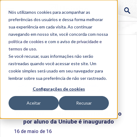
Nós utilizamos cookies para acompanhar as
preferências dos usuários e dessa forma melhorar
sua experiência em cada visita. Ao continuar
navegando em nosso site, você concorda com nossa
política de cookies
e com o aviso de
privacidade e
termos de uso
.
Se você recusar, suas informações não serão
rastreadas quando você acessar este site. Um
cookie simples será usado em seu navegador para
lembrar sobre sua preferência de não ser rastreado.
Home
>
Institucional
>
Acontece na Uniube
>
Configurações de cookies
Monumento Tocha Olímpica idealizado por aluno da
Uniube é inaugurado
Aceitar
Recusar
Monumento Tocha Olímpica idealizado
por aluno da Uniube é inaugurado
16 de maio de 16