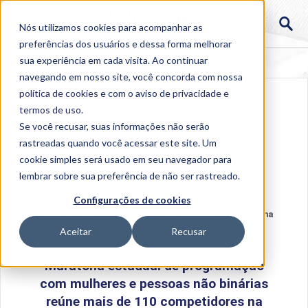
Nós utilizamos cookies para acompanhar as
preferências dos usuários e dessa forma melhorar
sua experiência em cada visita. Ao continuar
navegando em nosso site, você concorda com nossa
política de cookies
e com o aviso de
privacidade e
termos de uso
.
Se você recusar, suas informações não serão
rastreadas quando você acessar este site. Um
cookie simples será usado em seu navegador para
lembrar sobre sua preferência de não ser rastreado.
Home
>
Institucional
>
Acontece na Uniube
>
Configurações de cookies
Maratona estadual de programação com mulheres e
pessoas não binárias reúne mais de 110 competidores na
Uniube
Aceitar
Recusar
Maratona estadual de programação
com mulheres e pessoas não binárias
reúne mais de 110 competidores na