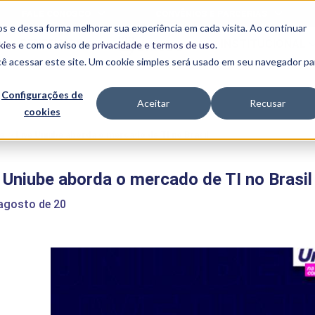
FALE CONOSCO
CONVÊNIOS E PARCERIAS
s e dessa forma melhorar sua experiência em cada visita. Ao continuar
BENEFÍCIOS
INSTITUCIONAL
kies
e com o aviso de
privacidade e termos de uso
.
cê acessar este site. Um cookie simples será usado em seu navegador pa
Programas
Acadêmicos
Configurações de
Aceitar
Recusar
cookies
PIBID
MPH
PIAC
e
>
Live Uniube aborda o mercado de TI no Brasil
PROEST
PAE
 Uniube aborda o mercado de TI no Brasil
Unit
PIME
 agosto de 20
Programas de
Pesquisa e
Extensão
NIT
PRO