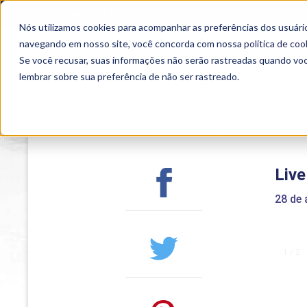
OUTROS PORTAIS
SEJA PARCEIRO
Nós utilizamos cookies para acompanhar as preferências dos usuário
SEMIPRESENCIAL
PRESENCIAL
EAD
navegando em nosso site, você concorda com nossa
política de coo
Se você recusar, suas informações não serão rastreadas quando vo
lembrar sobre sua preferência de não ser rastreado.
Home
>
Institucional
>
Acontece na Uniub
Live
28 de
1 / 2