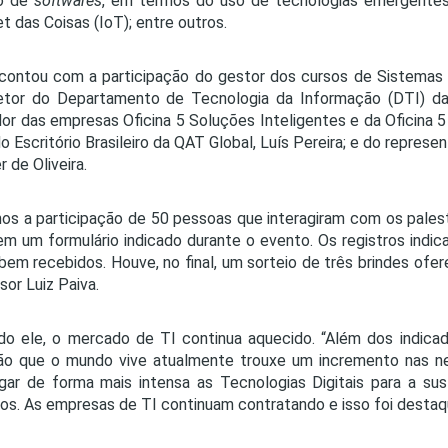
to de
softwares
, em termos do uso de tecnologias emergent
et das Coisas (IoT); entre outros.
 contou com a participação do gestor dos cursos de Sistemas e
etor do Departamento de Tecnologia da Informação (DTI) da
or das empresas Oficina 5 Soluções Inteligentes e da Oficina 5
do Escritório Brasileiro da QAT Global, Luís Pereira; e do repre
 de Oliveira.
os a participação de 50 pessoas que interagiram com os pale
 em um formulário indicado durante o evento. Os registros ind
bem recebidos. Houve, no final, um sorteio de três brindes ofe
sor Luiz Paiva.
o ele, o mercado de TI continua aquecido. “Além dos indicad
ção que o mundo vive atualmente trouxe um incremento nas 
ar de forma mais intensa as Tecnologias Digitais para a s
os. As empresas de TI continuam contratando e isso foi destaqu