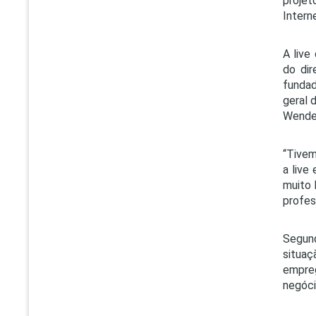
proje
Intern
A live
do dir
fundad
geral 
Wender
“Tivem
a live
muito 
profes
Segund
situa
empreg
negóci