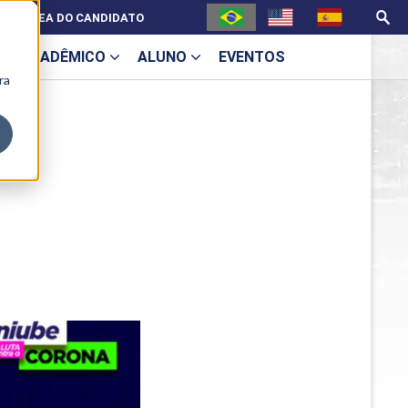
ÁREA DO CANDIDATO
ACADÊMICO
ALUNO
EVENTOS
ra
U
ecne
ES