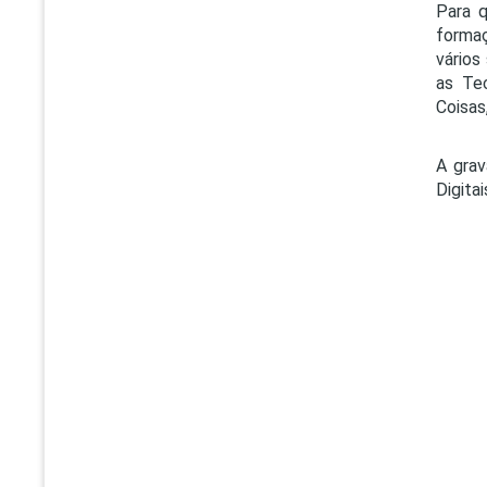
Para 
formaç
vários
as Te
Coisas,
A grav
Digita