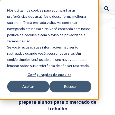
Nós utilizamos cookies para acompanhar as
preferências dos usuários e dessa forma melhorar
sua experiência em cada visita. Ao continuar
navegando em nosso site, você concorda com nossa
política de cookies
e com o aviso de
privacidade e
termos de uso
.
Se você recusar, suas informações não serão
rastreadas quando você acessar este site. Um
cookie simples será usado em seu navegador para
lembrar sobre sua preferência de não ser rastreado.
Home
>
Institucional
>
Acontece na Uniube
>
Configurações de cookies
Lançamento: Escola Técnica Uniube prepara alunos
para o mercado de trabalho
Aceitar
Recusar
Lançamento: Escola Técnica Uniube
prepara alunos para o mercado de
trabalho