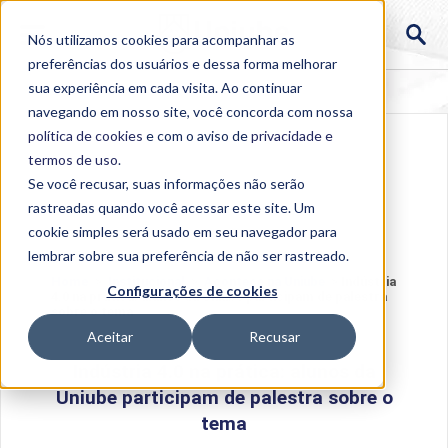
Nós utilizamos cookies para acompanhar as
preferências dos usuários e dessa forma melhorar
sua experiência em cada visita. Ao continuar
navegando em nosso site, você concorda com nossa
política de cookies
e com o aviso de
privacidade e
termos de uso
.
Se você recusar, suas informações não serão
rastreadas quando você acessar este site. Um
cookie simples será usado em seu navegador para
lembrar sobre sua preferência de não ser rastreado.
Home
>
Institucional
>
Acontece na Uniube
>
Indústria
Configurações de cookies
4.0 na prática: alunos da Uniube participam de palestra
sobre o tema
Aceitar
Recusar
Indústria 4.0 na prática: alunos da
Uniube participam de palestra sobre o
tema