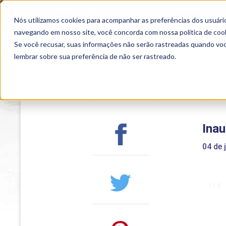
OUTROS PORTAIS
SEJA PARCEIRO
Nós utilizamos cookies para acompanhar as preferências dos usuário
SEMIPRESENCIAL
PRESENCIAL
EAD
navegando em nosso site, você concorda com nossa
política de coo
Se você recusar, suas informações não serão rastreadas quando vo
lembrar sobre sua preferência de não ser rastreado.
Home
>
Institucional
>
Acontece na Uniub
Inau
04 de 
1 / 9