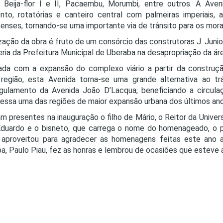
s Beija-flor I e II, Pacaembu, Morumbi, entre outros. A Av
nto, rotatórias e canteiro central com palmeiras imperiais,
enses, tornando-se uma importante via de trânsito para os mora
ização da obra é fruto de um consórcio das construtoras J. Junio
eria da Prefeitura Municipal de Uberaba na desapropriação da ár
ada com a expansão do complexo viário a partir da construçã
 região, esta Avenida torna-se uma grande alternativa ao t
gulamento da Avenida João D’Lacqua, beneficiando a circula
essa uma das regiões de maior expansão urbana dos últimos ano
m presentes na inauguração o filho de Mário, o Reitor da Unive
duardo e o bisneto, que carrega o nome do homenageado, o p
 aproveitou para agradecer as homenagens feitas este ano a
a, Paulo Piau, fez as honras e lembrou de ocasiões que esteve 