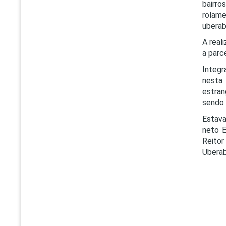
bairro
rolame
uberab
A real
a parc
Integr
nesta
estran
sendo 
Estava
neto E
Reitor
Uberab