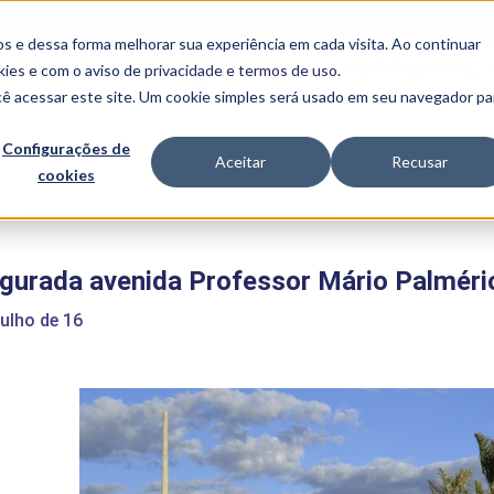
FALE CONOSCO
CONVÊNIOS E PARCERIAS
s e dessa forma melhorar sua experiência em cada visita. Ao continuar
BENEFÍCIOS
INSTITUCIONAL
kies
e com o aviso de
privacidade e termos de uso
.
cê acessar este site. Um cookie simples será usado em seu navegador pa
Programas
Acadêmicos
Configurações de
Aceitar
Recusar
cookies
PIBID
MPH
PIAC
e
>
Inaugurada avenida Professor Mário Palmério
PROEST
PAE
gurada avenida Professor Mário Palméri
Unit
PIME
julho de 16
Programas de
Pesquisa e
Extensão
NIT
PRO