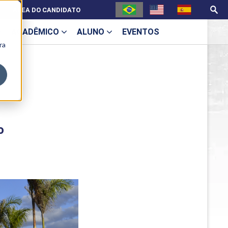
ÁREA DO CANDIDATO
ACADÊMICO
ALUNO
EVENTOS
ra
U
o
ecne
ES