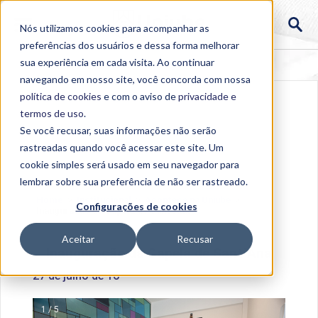
Nós utilizamos cookies para acompanhar as
preferências dos usuários e dessa forma melhorar
sua experiência em cada visita. Ao continuar
navegando em nosso site, você concorda com nossa
política de cookies
e com o aviso de
privacidade e
termos de uso
.
Se você recusar, suas informações não serão
rastreadas quando você acessar este site. Um
cookie simples será usado em seu navegador para
lembrar sobre sua preferência de não ser rastreado.
Home
>
Institucional
>
Acontece na Uniube
>
Configurações de cookies
Inauguração da Capela de Sant`Ana
Aceitar
Recusar
Inauguração da Capela de Sant`Ana
27 de julho de 16
1 / 5