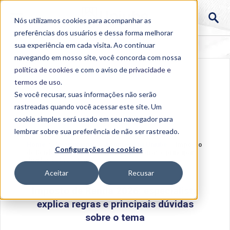
Nós utilizamos cookies para acompanhar as
preferências dos usuários e dessa forma melhorar
sua experiência em cada visita. Ao continuar
navegando em nosso site, você concorda com nossa
política de cookies
e com o aviso de
privacidade e
termos de uso
.
Se você recusar, suas informações não serão
rastreadas quando você acessar este site. Um
cookie simples será usado em seu navegador para
lembrar sobre sua preferência de não ser rastreado.
Home
>
Institucional
>
Acontece na Uniube
>
Imposto
Configurações de cookies
de Renda 2026: especialista explica regras e principais
dúvidas sobre o tema
Aceitar
Recusar
Imposto de Renda 2026: especialista
explica regras e principais dúvidas
sobre o tema