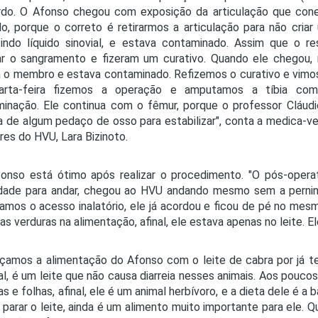
do. O Afonso chegou com exposição da articulação que conec
do, porque o correto é retirarmos a articulação para não cria
indo líquido sinovial, e estava contaminado. Assim que o 
r o sangramento e fizeram um curativo. Quando ele chegou,
 o membro e estava contaminado. Refizemos o curativo e vimo
arta-feira fizemos a operação e amputamos a tíbia comp
inação. Ele continua com o fêmur, porque o professor Cláud
a de algum pedaço de osso para estabilizar", conta a medica-ve
tres do HVU, Lara Bizinoto.
onso está ótimo após realizar o procedimento. "O pós-operat
ldade para andar, chegou ao HVU andando mesmo sem a pernin
ramos o acesso inalatório, ele já acordou e ficou de pé no mes
ras verduras na alimentação, afinal, ele estava apenas no leite. 
amos a alimentação do Afonso com o leite de cabra por já te
al, é um leite que não causa diarreia nesses animais. Aos pouc
as e folhas, afinal, ele é um animal herbívoro, e a dieta dele é
parar o leite, ainda é um alimento muito importante para ele.