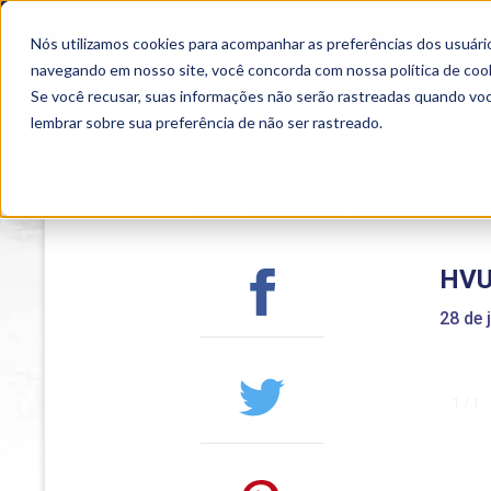
OUTROS PORTAIS
SEJA PARCEIRO
Nós utilizamos cookies para acompanhar as preferências dos usuário
SEMIPRESENCIAL
PRESENCIAL
EAD
navegando em nosso site, você concorda com nossa
política de coo
Se você recusar, suas informações não serão rastreadas quando vo
lembrar sobre sua preferência de não ser rastreado.
Home
>
Institucional
>
Acontece na Uniub
HVU 
28 de 
1 / 1