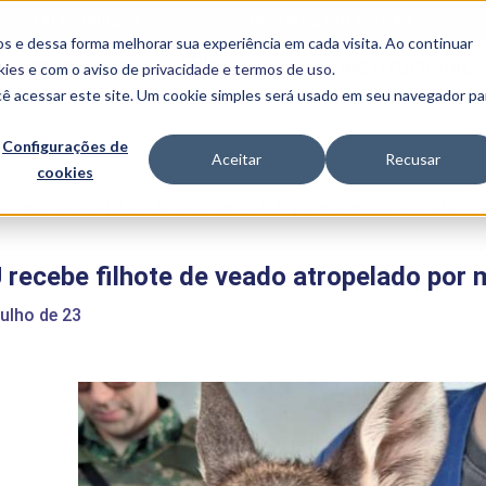
FALE CONOSCO
CONVÊNIOS E PARCERIAS
s e dessa forma melhorar sua experiência em cada visita. Ao continuar
BENEFÍCIOS
INSTITUCIONAL
kies
e com o aviso de
privacidade e termos de uso
.
cê acessar este site. Um cookie simples será usado em seu navegador pa
Programas
Acadêmicos
Configurações de
Aceitar
Recusar
cookies
PIBID
MPH
PIAC
e
>
HVU recebe filhote de veado atropelado por maquinário agrícola
PROEST
PAE
recebe filhote de veado atropelado por 
Unit
PIME
julho de 23
Programas de
Pesquisa e
Extensão
NIT
PRO