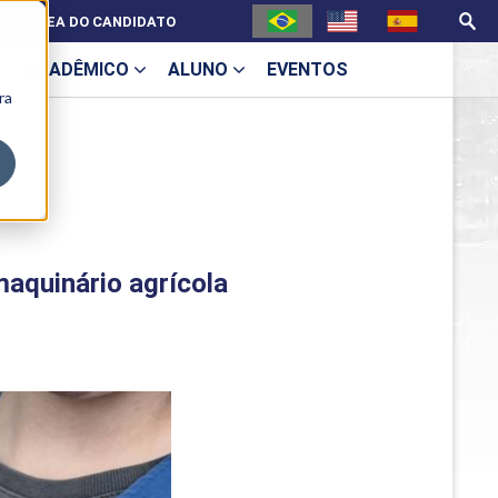
ÁREA DO CANDIDATO
ACADÊMICO
ALUNO
EVENTOS
ra
U
maquinário agrícola
ecne
ES