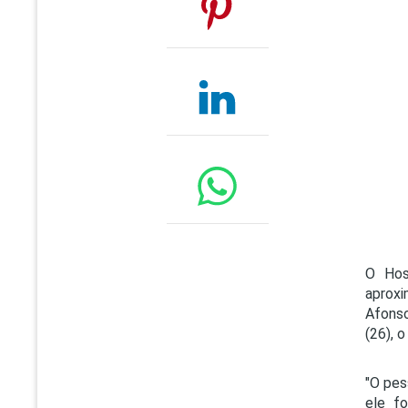
O Hos
aproxi
Afonso
(26), 
"O pes
ele f