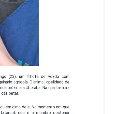
PEPE
ED
ingo (23), um filhote de veado com
nário agrícola. O animal, apelidado de
nda próxima a Uberaba. Na quarta-feira
 das patas.
assou em cima dele. No momento em que
etatarso), que é o membro posterior