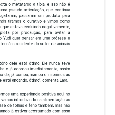
ta o metatarso à tíbia, e isso não é
r uma pseudo articulação, que continua
resgataram, passaram um produto para
 nós tiramos o curativo e vimos como
s que estava evoluindo negativamente,
leta por precaução, para evitar a
io Yudi quer pensar em uma prótese e
terinária residente do setor de animais
ório dele está ótimo. Ele nunca teve
ha e já acordou imediatamente, assim
mo dia, já comeu, mamou e inserimos as
Ele está andando, ótimo", comenta Lara.
rmos uma experiência positiva aqui no
os vamos introduzindo na alimentação as
 a base de folhas e feno também, mas não
 Quando já estiver acostumado com essa