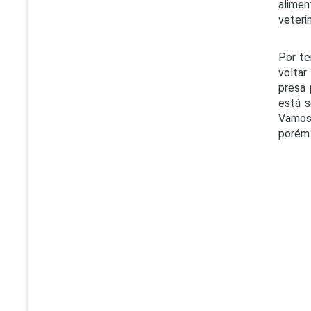
alimen
veterin
Por te
voltar
presa 
está s
Vamos 
porém 