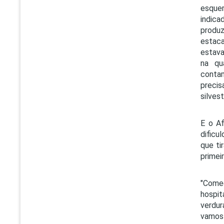
esquer
indica
produz
estaca
estava
na qu
contam
precis
silves
E o Af
dificu
que ti
primei
"Começ
hospit
verdur
vamos 