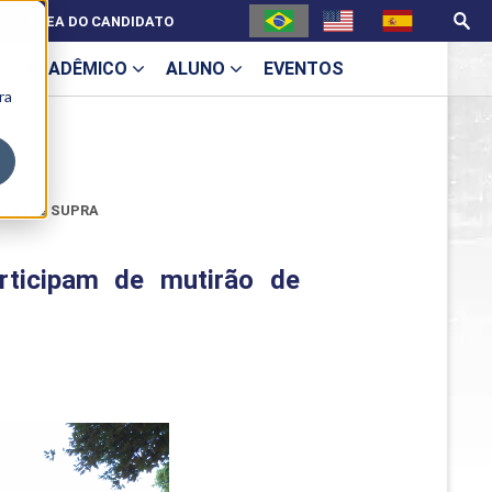
ÁREA DO CANDIDATO
ACADÊMICO
ALUNO
EVENTOS
ra
U
tração da SUPRA
rticipam de mutirão de
ecne
ES