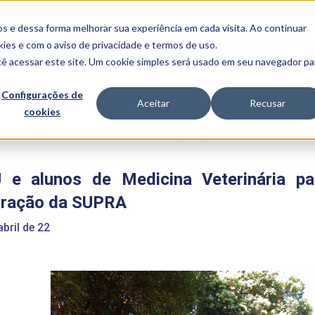
FALE CONOSCO
CONVÊNIOS E PARCERIAS
s e dessa forma melhorar sua experiência em cada visita. Ao continuar
BENEFÍCIOS
INSTITUCIONAL
kies
e com o aviso de
privacidade e termos de uso
.
cê acessar este site. Um cookie simples será usado em seu navegador pa
Programas
Acadêmicos
Configurações de
Aceitar
Recusar
cookies
PIBID
MPH
PIAC
e
>
HVU e alunos de Medicina Veterinária participam de mutirão de cas
PROEST
PAE
 e alunos de Medicina Veterinária pa
Unit
PIME
tração da SUPRA
Programas de
Pesquisa e
abril de 22
Extensão
NIT
PRO