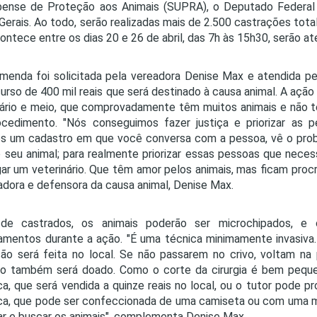
ense de Proteção aos Animais (SUPRA), o Deputado Federal 
Gerais. Ao todo, serão realizadas mais de 2.500 castrações tota
ontece entre os dias 20 e 26 de abril, das 7h às 15h30, serão a
enda foi solicitada pela vereadora Denise Max e atendida p
urso de 400 mil reais que será destinado à causa animal. A açã
ário e meio, que comprovadamente têm muitos animais e não 
ocedimento. "Nós conseguimos fazer justiça e priorizar as 
s um cadastro em que você conversa com a pessoa, vê o probl
o seu animal; para realmente priorizar essas pessoas que nece
ar um veterinário. Que têm amor pelos animais, mas ficam proc
adora e defensora da causa animal, Denise Max.
de castrados, os animais poderão ser microchipados, e
mentos durante a ação. "É uma técnica minimamente invasiva.
ção será feita no local. Se não passarem no crivo, voltam na 
o também será doado. Como o corte da cirurgia é bem pequeno
ica, que será vendida a quinze reais no local, ou o tutor pode p
ica, que pode ser confeccionada de uma camiseta ou com uma ma
ar e buscar os animais", complementa Denise Max.