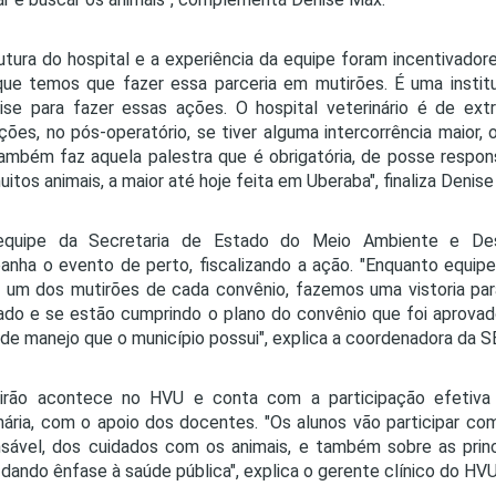
utura do hospital e a experiência da equipe foram incentivado
que temos que fazer essa parceria em mutirões. É uma instit
ise para fazer essas ações. O hospital veterinário é de ex
ções, no pós-operatório, se tiver alguma intercorrência maior,
mbém faz aquela palestra que é obrigatória, de posse respon
itos animais, a maior até hoje feita em Uberaba", finaliza Denis
quipe da Secretaria de Estado do Meio Ambiente e Des
nha o evento de perto, fiscalizando a ação. "Enquanto equi
um dos mutirões de cada convênio, fazemos uma vistoria para
do e se estão cumprindo o plano do convênio que foi aprovad
de manejo que o município possui", explica a coordenadora da S
irão acontece no HVU e conta com a participação efetiva
nária, com o apoio dos docentes. "Os alunos vão participar com
nsável, dos cuidados com os animais, e também sobre as pri
 dando ênfase à saúde pública", explica o gerente clínico do HVU,