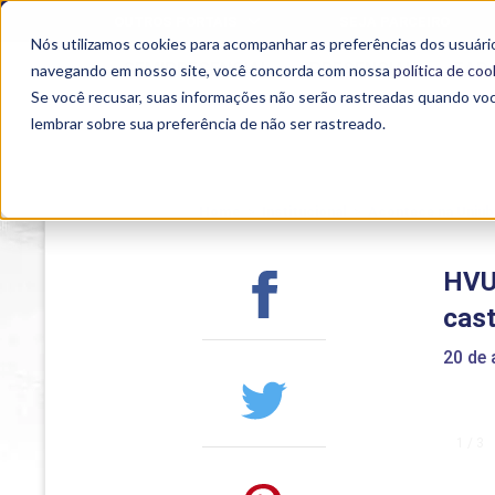
OUTROS PORTAIS
SEJA PARCEIRO
Nós utilizamos cookies para acompanhar as preferências dos usuário
SEMIPRESENCIAL
PRESENCIAL
EAD
navegando em nosso site, você concorda com nossa
política de coo
Se você recusar, suas informações não serão rastreadas quando vo
lembrar sobre sua preferência de não ser rastreado.
Home
>
Institucional
>
Acontece na Uniub
HVU
cas
20 de 
1 / 3