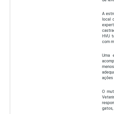
A estr
local 
expert
castra
HVU ta
com mu
Uma e
acompa
menos 
adequa
ações 
O mut
Veteri
respo
gatos,