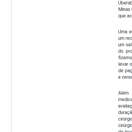
Uberab
Minas 
que ac
Uma em
um rec
um sal
do pr
fizemo
levar 
de pag
a vere
Além 
medica
avalia
duraçã
cirúrg
cirúrg
de lev