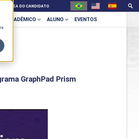
ÁREA DO CANDIDATO
ACADÊMICO
ALUNO
EVENTOS
ra
U
ograma GraphPad Prism
ecne
ES