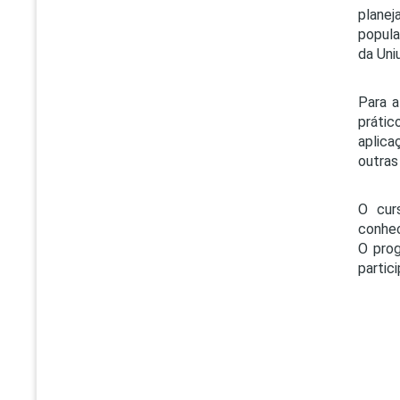
planej
popula
da Uni
Para a
prátic
aplica
outras
O cur
conhec
O prog
partic