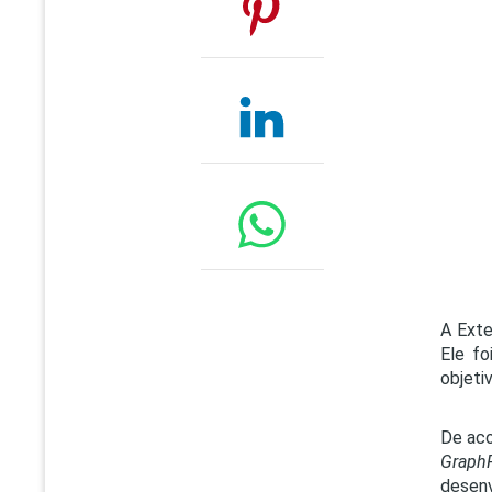
A Exte
Ele f
objeti
De aco
Graph
desenv