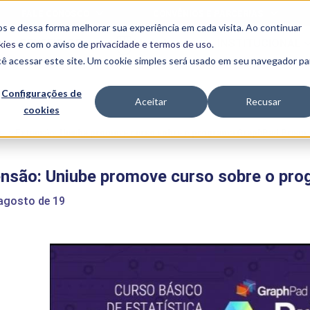
FALE CONOSCO
CONVÊNIOS E PARCERIAS
s e dessa forma melhorar sua experiência em cada visita. Ao continuar
BENEFÍCIOS
INSTITUCIONAL
kies
e com o aviso de
privacidade e termos de uso
.
cê acessar este site. Um cookie simples será usado em seu navegador pa
Programas
Acadêmicos
Configurações de
Aceitar
Recusar
cookies
PIBID
MPH
PIAC
e
>
Extensão: Uniube promove curso sobre o programa GraphPad Prism
PROEST
PAE
ensão: Uniube promove curso sobre o pr
Unit
PIME
 agosto de 19
Programas de
Pesquisa e
Extensão
NIT
PRO