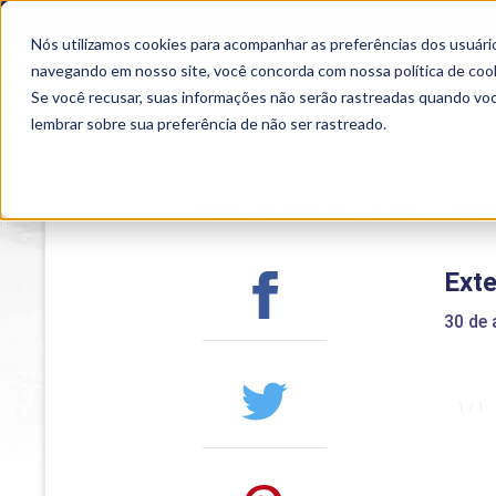
OUTROS PORTAIS
SEJA PARCEIRO
Nós utilizamos cookies para acompanhar as preferências dos usuário
SEMIPRESENCIAL
PRESENCIAL
EAD
navegando em nosso site, você concorda com nossa
política de coo
Se você recusar, suas informações não serão rastreadas quando vo
lembrar sobre sua preferência de não ser rastreado.
Home
>
Institucional
>
Acontece na Uniub
Ext
30 de
1 / 1