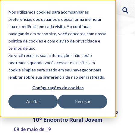
Nós utilizamos cookies para acompanhar as
preferências dos usuários e dessa forma melhorar
sua experiência em cada visita. Ao continuar
navegando em nosso site, você concorda com nossa
política de cookies
e com o aviso de
privacidade e
termos de uso
.
Se você recusar, suas informações não serão
rastreadas quando você acessar este site. Um
cookie simples será usado em seu navegador para
lembrar sobre sua preferência de não ser rastreado.
Home
>
Institucional
>
Acontece na Uniube
>
Configurações de cookies
ExpoZebu: Uniube marca presença no 10º Encontro
Rural Jovem
Aceitar
Recusar
ExpoZebu: Uniube marca presença no
10º Encontro Rural Jovem
09 de maio de 19