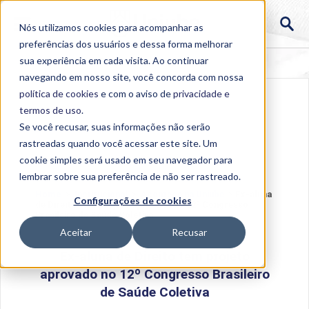
Nós utilizamos cookies para acompanhar as
preferências dos usuários e dessa forma melhorar
sua experiência em cada visita. Ao continuar
navegando em nosso site, você concorda com nossa
política de cookies
e com o aviso de
privacidade e
termos de uso
.
Se você recusar, suas informações não serão
rastreadas quando você acessar este site. Um
cookie simples será usado em seu navegador para
lembrar sobre sua preferência de não ser rastreado.
Home
>
Institucional
>
Acontece na Uniube
>
Ex-aluna
Configurações de cookies
de Direito tem projeto aprovado no 12º Congresso
Brasileiro de Saúde Coletiva
Aceitar
Recusar
Ex-aluna de Direito tem projeto
aprovado no 12º Congresso Brasileiro
de Saúde Coletiva