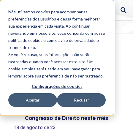
Nós utilizamos cookies para acompanhar as
preferências dos usuários e dessa forma melhorar
sua experiência em cada visita. Ao continuar
navegando em nosso site, você concorda com nossa
política de cookies
e com o aviso de
privacidade e
termos de uso
.
Se você recusar, suas informações não serão
rastreadas quando você acessar este site. Um
cookie simples será usado em seu navegador para
lembrar sobre sua preferência de não ser rastreado.
Home
>
Institucional
>
Acontece na Uniube
>
Evento
Configurações de cookies
gratuito: Uniube promove Congresso de Direito neste
mês
Aceitar
Recusar
Evento gratuito: Uniube promove
Congresso de Direito neste mês
18 de agosto de 23