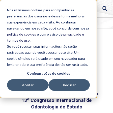
Nós utilizamos cookies para acompanhar as
preferências dos usuários e dessa forma melhorar
sua experiência em cada visita. Ao continuar
navegando em nosso site, você concorda com nossa
política de cookies
e com o aviso de
privacidade e
termos de uso
.
Se você recusar, suas informações não serão
rastreadas quando você acessar este site. Um
cookie simples será usado em seu navegador para
lembrar sobre sua preferência de não ser rastreado.
Home
>
Institucional
>
Acontece na Uniube
>
Configurações de cookies
Estudante de Mestrado da Uniube no 13º Congresso
Internacional de Odontologia do Estado
Aceitar
Recusar
Estudante de Mestrado da Uniube no
13º Congresso Internacional de
Odontologia do Estado