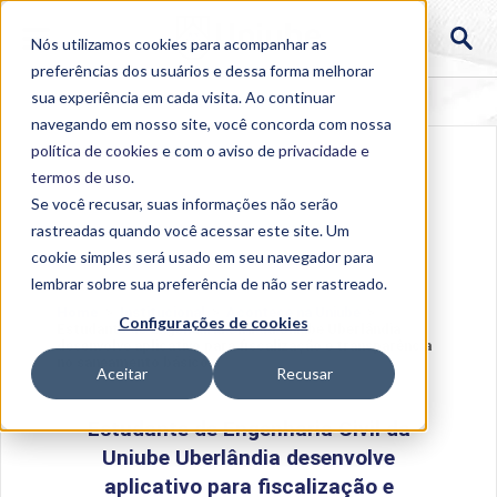
Nós utilizamos cookies para acompanhar as
preferências dos usuários e dessa forma melhorar
sua experiência em cada visita. Ao continuar
navegando em nosso site, você concorda com nossa
política de cookies
e com o aviso de
privacidade e
termos de uso
.
Se você recusar, suas informações não serão
rastreadas quando você acessar este site. Um
cookie simples será usado em seu navegador para
lembrar sobre sua preferência de não ser rastreado.
Home
>
Institucional
>
Acontece na Uniube
>
Configurações de cookies
Estudante de Engenharia Civil da Uniube Uberlândia
desenvolve aplicativo para fiscalização e transparência
no saneamento básico
Aceitar
Recusar
Estudante de Engenharia Civil da
Uniube Uberlândia desenvolve
aplicativo para fiscalização e