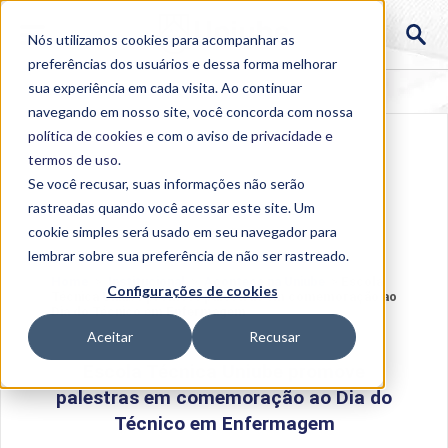
Nós utilizamos cookies para acompanhar as
preferências dos usuários e dessa forma melhorar
sua experiência em cada visita. Ao continuar
navegando em nosso site, você concorda com nossa
política de cookies
e com o aviso de
privacidade e
termos de uso
.
Se você recusar, suas informações não serão
rastreadas quando você acessar este site. Um
cookie simples será usado em seu navegador para
lembrar sobre sua preferência de não ser rastreado.
Home
>
Institucional
>
Acontece na Uniube
>
Escola
Configurações de cookies
Técnica Uniube promove palestras em comemoração ao
Dia do Técnico em Enfermagem
Aceitar
Recusar
Escola Técnica Uniube promove
palestras em comemoração ao Dia do
Técnico em Enfermagem