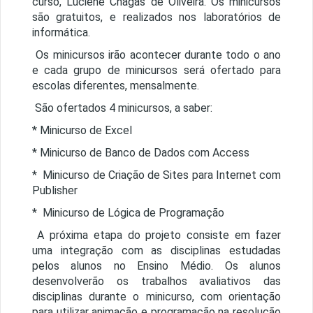
curso, Luciene Chagas de Oliveira.
Os minicursos
são
gratuitos,
e
realizados no
s
laborat
ó
rios de
informática.
Os minicursos irão acontecer durante todo o ano
e cada grupo de minicursos
será
ofertado para
escolas diferentes
, mensalmente.
São
ofertados
4
minicursos, a saber:
* Minicurso de Excel
* Minicurso de Banco de Dados com Access
*
Minicurso de Cria
çã
o de Sites para Internet com
Publisher
*
Minicurso de Lógica de Programação
A próxima etapa do projeto consiste em fazer
uma integração com as disciplinas estudadas
pelos alunos no Ensino Médio. Os alunos
desenvolverão os trabalhos avaliativos das
disciplinas durante o minicurso, com orientação
para utilizar animação e programação na resolução