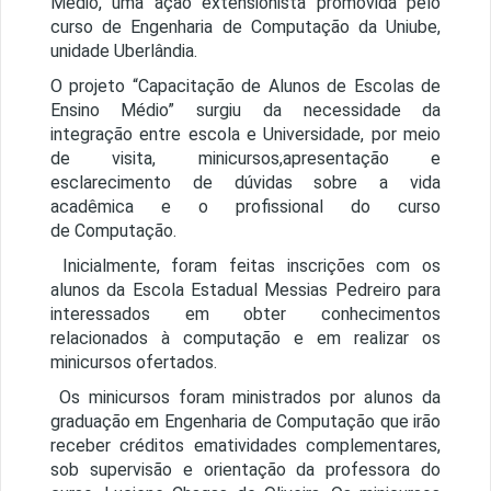
Médio, uma ação extensionista promovida pelo
curso de Engenharia de Computação da Uniube,
unidade Uberlândia.
O projeto “Cap
acita
ção de Alunos de Escolas de
Ensino M
é
dio” surgiu da necessidade da
integração entre escola e Universidade, por meio
de visita, minicursos,
apresentação e
esclarecimento de d
ú
vidas sobre a vida
acad
ê
mica e o profissional do curso
de
Computa
çã
o.
Inicialmente, foram feitas inscrições com os
alunos da Escola Estadual Messias Pedreiro para
interessados
em obter conhecimentos
relacionados à computação
e em realizar os
minicursos ofertados.
Os minicursos
foram
ministrados por alunos da
graduação em Engenharia de Computação que irão
receber cr
é
ditos em
atividades complementares
,
sob supervisão e orientação da professora do