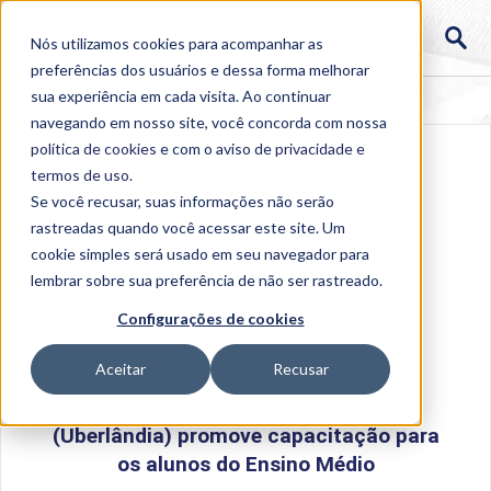
Nós utilizamos cookies para acompanhar as
preferências dos usuários e dessa forma melhorar
sua experiência em cada visita. Ao continuar
navegando em nosso site, você concorda com nossa
política de cookies
e com o aviso de
privacidade e
termos de uso
.
Se você recusar, suas informações não serão
rastreadas quando você acessar este site. Um
cookie simples será usado em seu navegador para
lembrar sobre sua preferência de não ser rastreado.
Home
>
Institucional
>
Acontece na Uniube
>
Configurações de cookies
Engenharia de Computação (Uberlândia) promove
capacitação para os alunos do Ensino Médio
Aceitar
Recusar
Engenharia de Computação
(Uberlândia) promove capacitação para
os alunos do Ensino Médio