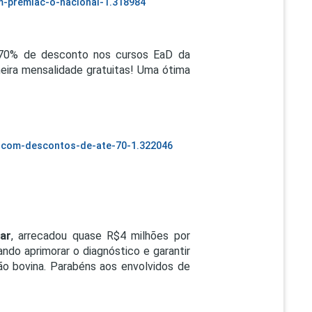
em-premiac-o-nacional-1.318984
70% de desconto nos cursos EaD da
ira mensalidade gratuitas! Uma ótima
ay-com-descontos-de-ate-70-1.322046
tar
, arrecadou quase R$4 milhões por
ndo aprimorar o diagnóstico e garantir
ão bovina. Parabéns aos envolvidos de