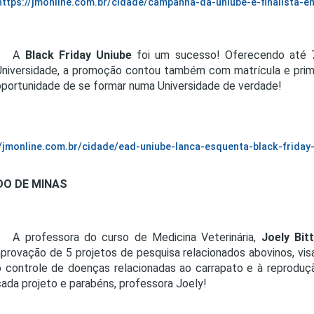
https://jmonline.com.br/cidade/campanha-da-uniube-e-finalista-
A
Black Friday Uniube
foi um sucesso! Oferecendo até 
Universidade, a promoção contou também com matrícula e prime
oportunidade de se formar numa Universidade de verdade!
//jmonline.com.br/cidade/ead-uniube-lanca-esquenta-black-frid
DO DE MINAS
A professora do curso de Medicina Veterinária,
Joely Bit
aprovação de 5 projetos de pesquisa relacionados abovinos, visa
o controle de doenças relacionadas ao carrapato e à reproduç
cada projeto e parabéns, professora Joely!