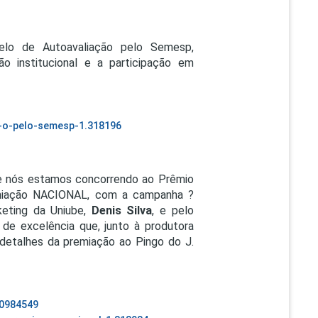
elo de Autoavaliação pelo Semesp,
 institucional e a participação em
c-o-pelo-semesp-1.318196
que nós estamos concorrendo ao Prêmio
emiação NACIONAL, com a campanha ?
keting da Uniube,
Denis Silva
, e pelo
s de excelência que, junto à produtora
r detalhes da premiação ao Pingo do J.
10984549