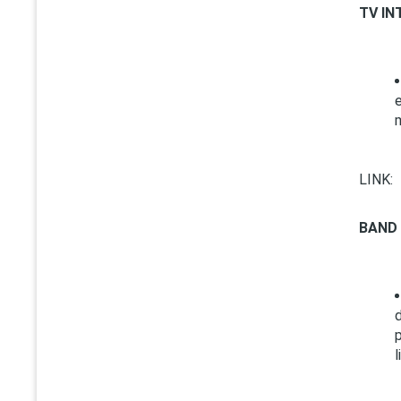
TV I
LINK:
BAND
l