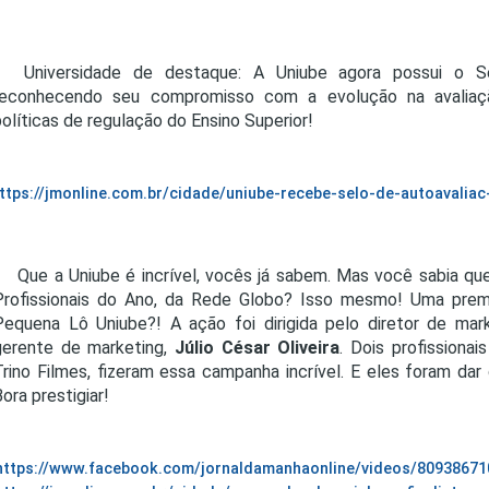
Universidade de destaque: A Uniube agora possui o S
reconhecendo seu compromisso com a evolução na avaliação
políticas de regulação do Ensino Superior!
ttps://jmonline.com.br/cidade/uniube-recebe-selo-de-autoavalia
Que a Uniube é incrível, vocês já sabem. Mas você sabia 
Profissionais do Ano, da Rede Globo? Isso mesmo! Uma pr
Pequena Lô Uniube?! A ação foi dirigida pelo diretor de mar
gerente de marketing,
Júlio César Oliveira
. Dois profissionai
Trino Filmes, fizeram essa campanha incrível. E eles foram da
ora prestigiar!
https://www.facebook.com/jornaldamanhaonline/videos/8093867