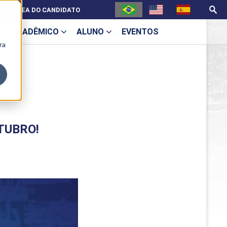
ÁREA DO CANDIDATO
ACADÊMICO
ALUNO
EVENTOS
ra
U
UTUBRO!
ecne
ES