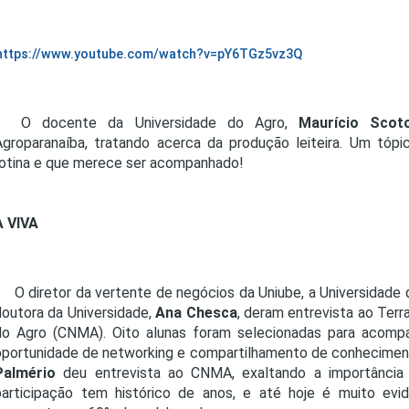
https://www.youtube.com/watch?v=pY6TGz5vz3Q
O docente da Universidade do Agro,
Maurício Scot
Agroparanaíba, tratando acerca da produção leiteira. Um tó
rotina e que merece ser acompanhado!
 VIVA
O diretor da vertente de negócios da Uniube, a Universidade
doutora da Universidade,
Ana Chesca
, deram entrevista ao Terr
do Agro (CNMA). Oito alunas foram selecionadas para acomp
oportunidade de networking e compartilhamento de conhecimento
Palmério
deu entrevista ao CNMA, exaltando a importância 
participação tem histórico de anos, e até hoje é muito evi