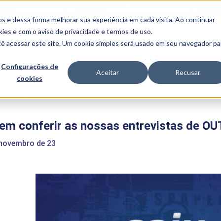
FALE CONOSCO
CONVÊNIOS E PARCERIAS
s e dessa forma melhorar sua experiência em cada visita. Ao continuar
BENEFÍCIOS
INSTITUCIONAL
kies
e com o aviso de
privacidade e termos de uso
.
cê acessar este site. Um cookie simples será usado em seu navegador pa
Programas
Acadêmicos
Configurações de
Aceitar
Recusar
cookies
PIBID
MPH
PIAC
e
>
Ei, vem conferir as nossas entrevistas de OUTUBRO!
PROEST
PAE
vem conferir as nossas entrevistas de O
Unit
PIME
 novembro de 23
Programas de
Pesquisa e
Extensão
NIT
PRO