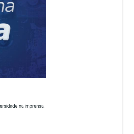
PEPE
ED
versidade na imprensa.