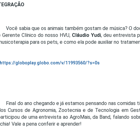
NTEGRAÇÃO
Você sabia que os animais também gostam de música? O doce
e Gerente Clínico do nosso HVU,
Cláudio Yudi
, deu entrevista 
musicoterapia para os pets, e como ela pode auxiliar no tratame
https://globoplay.globo.com/v/11993560/?s=0s
Final do ano chegando e já estamos pensando nas comidas típ
dos Cursos de Agronomia, Zootecnia e de Tecnologia em Ges
participou de uma entrevista ao AgroMais, da Band, falando sobr
ichia! Vale a pena conferir e aprender!