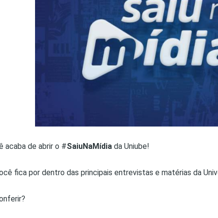
PRO
PRO
cê acaba de abrir o #
SaiuNaMídia
da Uniube!
você fica por dentro das principais entrevistas e matérias da Uni
onferir?