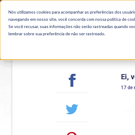
OUTROS PORTAIS
SEJA PARCEIRO
Nós utilizamos cookies para acompanhar as preferências dos usuário
SEMIPRESENCIAL
PRESENCIAL
EAD
navegando em nosso site, você concorda com nossa
política de coo
Se você recusar, suas informações não serão rastreadas quando vo
lembrar sobre sua preferência de não ser rastreado.
Home
>
Institucional
>
Acontece na Uniub
Ei, 
17 de
1 / 1