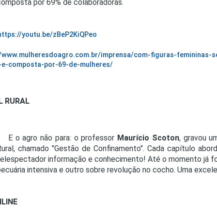
composta por 69% de colaboradoras.
https://youtu.be/zBeP2KiQPeo
//www.mulheresdoagro.com.br/imprensa/com-figuras-femininas-s
-e-composta-por-69-de-mulheres/
L RURAL
E o agro não para: o professor
Maurício Scoton
, gravou u
Rural, chamado "Gestão de Confinamento". Cada capítulo abord
telespectador informação e conhecimento! Até o momento já fo
pecuária intensiva e outro sobre revolução no cocho. Uma excel
LINE