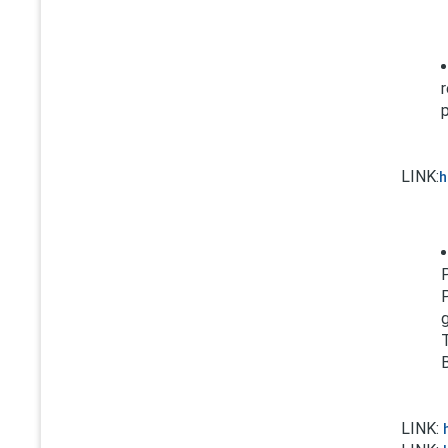
LINK:
h
B
LINK: