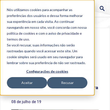
Nós utilizamos cookies para acompanhar as
preferências dos usuários e dessa forma melhorar
sua experiência em cada visita. Ao continuar
navegando em nosso site, você concorda com nossa
política de cookies
e com o aviso de
privacidade e
termos de uso
.
Se você recusar, suas informações não serão
rastreadas quando você acessar este site. Um
cookie simples será usado em seu navegador para
lembrar sobre sua preferência de não ser rastreado.
Home
>
Institucional
>
Acontece na Uniube
>
Diretor
Configurações de cookies
de RH da Uniube realiza palestra na APAE em Ituverava
Aceitar
Recusar
Diretor de RH da Uniube realiza palestra
na APAE em Ituverava
08 de julho de 19