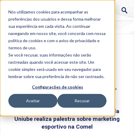
Nós utilizamos cookies para acompanhar as
preferências dos usuários e dessa forma melhorar
sua experiência em cada visita. Ao continuar
navegando em nosso site, você concorda com nossa
política de cookies
e com o aviso de
privacidade e
termos de uso
.
Se você recusar, suas informações não serão
rastreadas quando você acessar este site. Um
cookie simples será usado em seu navegador para
lembrar sobre sua preferência de não ser rastreado.
Home
>
Institucional
>
Acontece na Uniube
>
Diretor
Configurações de cookies
de comunicação e marketing da Uniube realiza palestra
sobre marketing esportivo na Comel
Aceitar
Recusar
Diretor de comunicação e marketing da
Uniube realiza palestra sobre marketing
esportivo na Comel