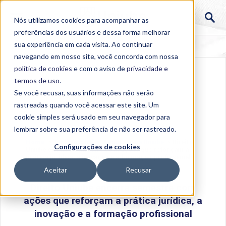
Nós utilizamos cookies para acompanhar as
preferências dos usuários e dessa forma melhorar
sua experiência em cada visita. Ao continuar
navegando em nosso site, você concorda com nossa
política de cookies
e com o aviso de
privacidade e
termos de uso
.
Se você recusar, suas informações não serão
rastreadas quando você acessar este site. Um
cookie simples será usado em seu navegador para
lembrar sobre sua preferência de não ser rastreado.
Home
>
Institucional
>
Acontece na Uniube
>
Direito
Configurações de cookies
Uniube encerra semestre com ações que reforçam a
prática jurídica, a inovação e a formação profissional
Aceitar
Recusar
Direito Uniube encerra semestre com
ações que reforçam a prática jurídica, a
inovação e a formação profissional