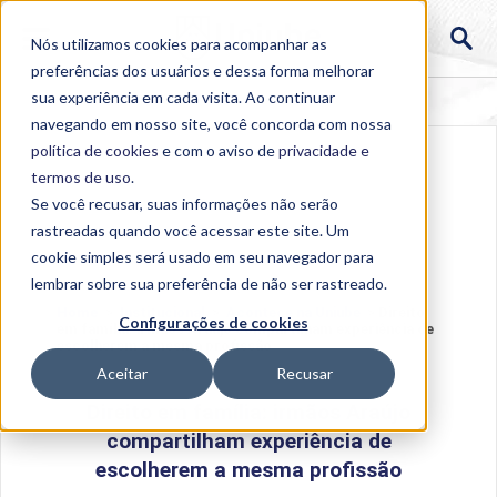
Nós utilizamos cookies para acompanhar as
preferências dos usuários e dessa forma melhorar
sua experiência em cada visita. Ao continuar
navegando em nosso site, você concorda com nossa
política de cookies
e com o aviso de
privacidade e
termos de uso
.
Se você recusar, suas informações não serão
rastreadas quando você acessar este site. Um
cookie simples será usado em seu navegador para
lembrar sobre sua preferência de não ser rastreado.
Home
>
Institucional
>
Acontece na Uniube
>
Direito
Configurações de cookies
em família: irmãos Araújo compartilham experiência de
escolherem a mesma profissão
Aceitar
Recusar
Direito em família: irmãos Araújo
compartilham experiência de
escolherem a mesma profissão