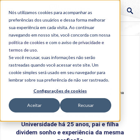
Nós utilizamos cookies para acompanhar as
preferências dos usuários e dessa forma melhorar
sua experiência em cada visita. Ao continuar
navegando em nosso site, você concorda com nossa
política de cookies
e com o aviso de
privacidade e
termos de uso
.
Se você recusar, suas informações não serão
rastreadas quando você acessar este site. Um
cookie simples será usado em seu navegador para
lembrar sobre sua preferência de não ser rastreado.
Home
>
Institucional
>
Acontece na Uniube
>
Dia dos
Configurações de cookies
Pais: Professores em Universidade há 25 anos, pai e filha
dividem sonho e experiência da mesma profissão
Aceitar
Recusar
Dia dos Pais: Professores em
Universidade há 25 anos, pai e filha
dividem sonho e experiência da mesma