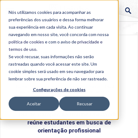
Nós utilizamos cookies para acompanhar as
preferências dos usuários e dessa forma melhorar
sua experiência em cada visita. Ao continuar
navegando em nosso site, você concorda com nossa
política de cookies
e com o aviso de
privacidade e
termos de uso
.
Se você recusar, suas informações não serão
rastreadas quando você acessar este site. Um
cookie simples será usado em seu navegador para
lembrar sobre sua preferência de não ser rastreado.
Home
>
Institucional
>
Acontece na Uniube
>
Dia de
Configurações de cookies
Campus da Uniube Uberlândia reúne estudantes em
busca de orientação profissional
Aceitar
Recusar
Dia de Campus da Uniube Uberlândia
reúne estudantes em busca de
orientação profissional