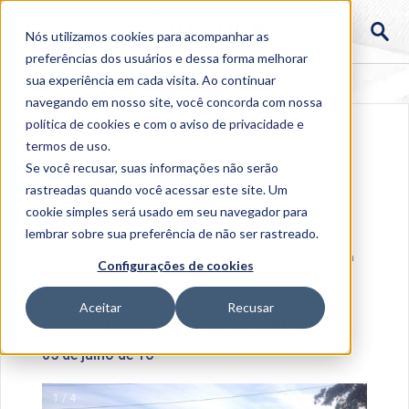
Nós utilizamos cookies para acompanhar as
preferências dos usuários e dessa forma melhorar
sua experiência em cada visita. Ao continuar
navegando em nosso site, você concorda com nossa
política de cookies
e com o aviso de
privacidade e
termos de uso
.
Se você recusar, suas informações não serão
rastreadas quando você acessar este site. Um
cookie simples será usado em seu navegador para
lembrar sobre sua preferência de não ser rastreado.
Home
>
Institucional
>
Acontece na Uniube
>
Décima
Configurações de cookies
edição do MAEQ
Aceitar
Recusar
Décima edição do MAEQ
05 de julho de 16
1 / 4