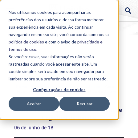
Nós utilizamos cookies para acompanhar as
preferências dos usuários e dessa forma melhorar
sua experiência em cada visita. Ao continuar
navegando em nosso site, você concorda com nossa
política de cookies
e com o aviso de
privacidade e
termos de uso
.
Se você recusar, suas informações não serão
rastreadas quando você acessar este site. Um
cookie simples será usado em seu navegador para
lembrar sobre sua preferência de não ser rastreado.
Home
>
Institucional
>
Acontece na Uniube
>
Curso
Configurações de cookies
Tecnólogo promove 1º Fórum de Logística da Uniube
Aceitar
Recusar
Curso Tecnólogo promove 1º Fórum de
Logística da Uniube
06 de junho de 18