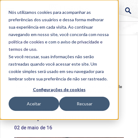
Nós utilizamos cookies para acompanhar as
preferências dos usuários e dessa forma melhorar
sua experiência em cada visita. Ao continuar
navegando em nosso site, você concorda com nossa
política de cookies
e com o aviso de
privacidade e
termos de uso
.
Se você recusar, suas informações não serão
rastreadas quando você acessar este site. Um
cookie simples será usado em seu navegador para
lembrar sobre sua preferência de não ser rastreado.
Home
>
Institucional
>
Acontece na Uniube
>
Curso de
Configurações de cookies
Pedagogia EAD Uniube promove Roda Literária
Aceitar
Recusar
Curso de Pedagogia EAD Uniube
promove Roda Literária
02 de maio de 16