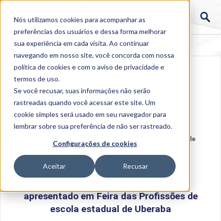
Nós utilizamos cookies para acompanhar as
preferências dos usuários e dessa forma melhorar
sua experiência em cada visita. Ao continuar
navegando em nosso site, você concorda com nossa
política de cookies
e com o aviso de
privacidade e
termos de uso
.
Se você recusar, suas informações não serão
rastreadas quando você acessar este site. Um
cookie simples será usado em seu navegador para
lembrar sobre sua preferência de não ser rastreado.
Home
>
Institucional
>
Acontece na Uniube
>
Curso de
Configurações de cookies
Odontologia da Uniube é apresentado em Feira das
Profissões de escola estadual de Uberaba
Aceitar
Recusar
Curso de Odontologia da Uniube é
apresentado em Feira das Profissões de
escola estadual de Uberaba