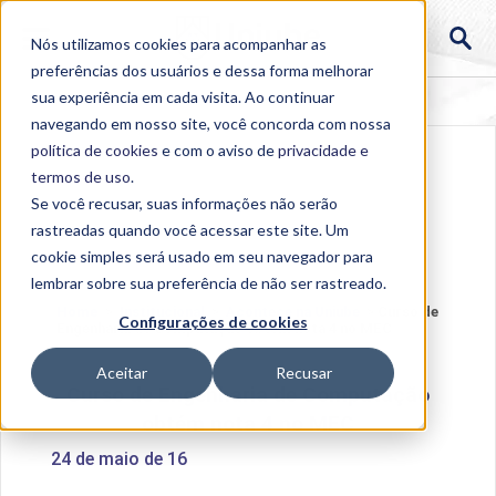
Nós utilizamos cookies para acompanhar as
preferências dos usuários e dessa forma melhorar
sua experiência em cada visita. Ao continuar
navegando em nosso site, você concorda com nossa
política de cookies
e com o aviso de
privacidade e
termos de uso
.
Se você recusar, suas informações não serão
rastreadas quando você acessar este site. Um
cookie simples será usado em seu navegador para
lembrar sobre sua preferência de não ser rastreado.
Home
>
Institucional
>
Acontece na Uniube
>
Curso de
Configurações de cookies
Engenharia de Computação obtém nota 4 no MEC
Aceitar
Recusar
Curso de Engenharia de Computação
obtém nota 4 no MEC
24 de maio de 16