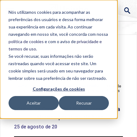
Nós utilizamos cookies para acompanhar as
preferências dos usuários e dessa forma melhorar
sua experiência em cada visita. Ao continuar
navegando em nosso site, você concorda com nossa
política de cookies
e com o aviso de
privacidade e
termos de uso
.
Se você recusar, suas informações não serão
rastreadas quando você acessar este site. Um
cookie simples será usado em seu navegador para
lembrar sobre sua preferência de não ser rastreado.
Home
>
Institucional
>
Acontece na Uniube
>
Curso de
Configurações de cookies
Direito da Uniube recepciona calouros por meio de lives
Aceitar
Recusar
Curso de Direito da Uniube recepciona
calouros por meio de lives
25 de agosto de 20