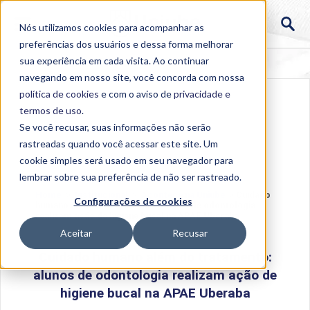
Nós utilizamos cookies para acompanhar as
preferências dos usuários e dessa forma melhorar
sua experiência em cada visita. Ao continuar
navegando em nosso site, você concorda com nossa
política de cookies
e com o aviso de
privacidade e
termos de uso
.
Se você recusar, suas informações não serão
rastreadas quando você acessar este site. Um
cookie simples será usado em seu navegador para
lembrar sobre sua preferência de não ser rastreado.
Home
>
Institucional
>
Acontece na Uniube
>
Cuidado
Configurações de cookies
humano além do tratamento: alunos de odontologia
realizam ação de higiene bucal na APAE Uberaba
Aceitar
Recusar
Cuidado humano além do tratamento:
alunos de odontologia realizam ação de
higiene bucal na APAE Uberaba