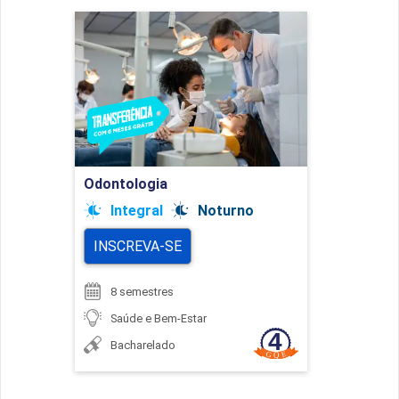
Odontologia
Detalhes do curso
Ir para Inscrição
Odontologia
Integral
Noturno
INSCREVA-SE
8 semestres
Saúde e Bem-Estar
Bacharelado