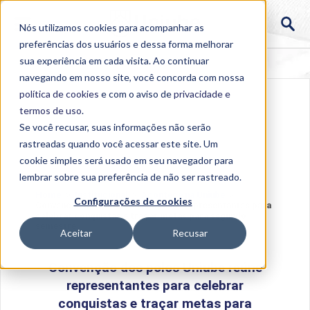
Nós utilizamos cookies para acompanhar as
preferências dos usuários e dessa forma melhorar
sua experiência em cada visita. Ao continuar
navegando em nosso site, você concorda com nossa
política de cookies
e com o aviso de
privacidade e
termos de uso
.
Se você recusar, suas informações não serão
rastreadas quando você acessar este site. Um
cookie simples será usado em seu navegador para
lembrar sobre sua preferência de não ser rastreado.
Home
>
Institucional
>
Acontece na Uniube
>
Configurações de cookies
Convenção dos polos Uniube reúne representantes para
celebrar conquistas e traçar metas para segundo
semestre
Aceitar
Recusar
Convenção dos polos Uniube reúne
representantes para celebrar
conquistas e traçar metas para