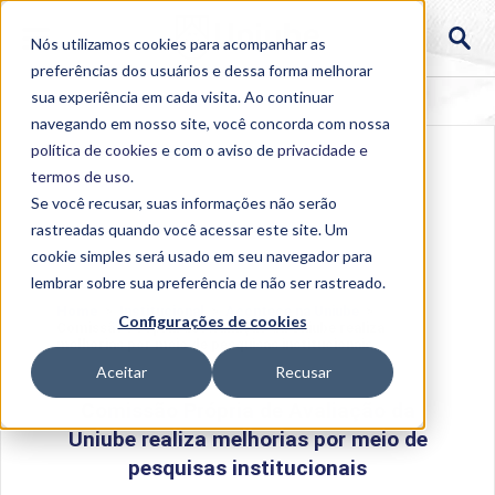
Nós utilizamos cookies para acompanhar as
preferências dos usuários e dessa forma melhorar
sua experiência em cada visita. Ao continuar
navegando em nosso site, você concorda com nossa
política de cookies
e com o aviso de
privacidade e
termos de uso
.
Se você recusar, suas informações não serão
rastreadas quando você acessar este site. Um
cookie simples será usado em seu navegador para
lembrar sobre sua preferência de não ser rastreado.
Home
>
Institucional
>
Acontece na Uniube
>
Configurações de cookies
Comissão Própria de Avaliação da Uniube realiza
melhorias por meio de pesquisas institucionais
Aceitar
Recusar
Comissão Própria de Avaliação da
Uniube realiza melhorias por meio de
pesquisas institucionais