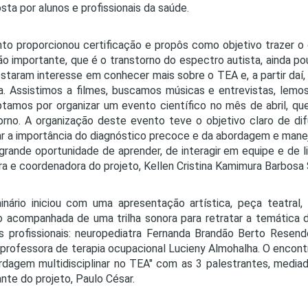
ta por alunos e profissionais da saúde.
to proporcionou certificação e propôs como objetivo trazer 
ão importante, que é o transtorno do espectro autista, ainda p
staram interesse em conhecer mais sobre o TEA e, a partir daí
. Assistimos a filmes, buscamos músicas e entrevistas, lemos a
tamos por organizar um evento científico no mês de abril, q
orno. A organização deste evento teve o objetivo claro de d
r a importância do diagnóstico precoce e da abordagem e mane
grande oportunidade de aprender, de interagir em equipe e de l
ra e coordenadora do projeto, Kellen Cristina Kamimura Barbosa S
nário iniciou com uma apresentação artística, peça teatral,
o acompanhada de uma trilha sonora para retratar a temática
 profissionais: neuropediatra Fernanda Brandão Berto Resende
professora de terapia ocupacional Lucieny Almohalha. O encon
rdagem multidisciplinar no TEA" com as 3 palestrantes, mediad
ante do projeto, Paulo César.