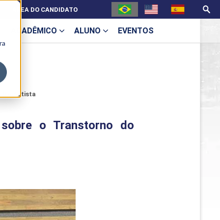
ÁREA DO CANDIDATO
ACADÊMICO
ALUNO
EVENTOS
ra
U
ctro Autista
 sobre o Transtorno do
ecne
ES