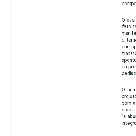
compos
O even
fato t
manife
o tema
que op
transt
aponta
grupo 
pediat
O semi
projet
com as
com a 
"a abo
integr