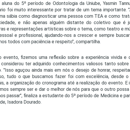
 aluna do 5º período de Odontologia da Uniube, Yasmin Tannu
rio foi muito interessante por tratar de um tema importante.
ma sábia como diagnosticar uma pessoa com TEA e como tratá-
ciedade, e não apenas alguém distante do coletivo que é 
ras e representações artísticas sobre o tema, como teatro e m
essoal e profissional, ajudando-nos a crescer e sempre buscar
mos todos com paciência e respeito", compartilha.
 evento, fizemos uma reflexão sobre a experiência vivida e 
 considerou ter adquirido conhecimentos valiosos tanto sobr
. "Isso aguçou ainda mais em nós o desejo de honrar, respeit
so, tudo o que buscamos fazer foi com excelência, desde o 
is, a organização do cronograma até a realização do evento. E 
mos sempre ser e dar o melhor de nós para que o outro poss
s passar", finaliza a estudante do 5º período de Medicina e pa
de, Isadora Dourado.