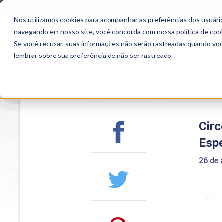
OUTROS PORTAIS
SEJA PARCEIRO
Nós utilizamos cookies para acompanhar as preferências dos usuário
SEMIPRESENCIAL
PRESENCIAL
EAD
navegando em nosso site, você concorda com nossa
política de coo
Se você recusar, suas informações não serão rastreadas quando vo
lembrar sobre sua preferência de não ser rastreado.
Home
>
Institucional
>
Acontece na Uniub
Cir
Espe
26 de 
1 / 7