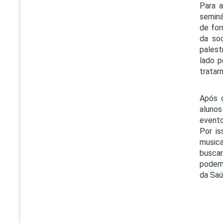
Para a
seminá
de for
da so
palest
lado p
tratar
Após o
alunos
evento
Por is
musica
buscar
podemo
da Saú