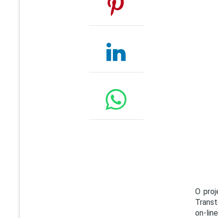
O proj
Transt
on-li