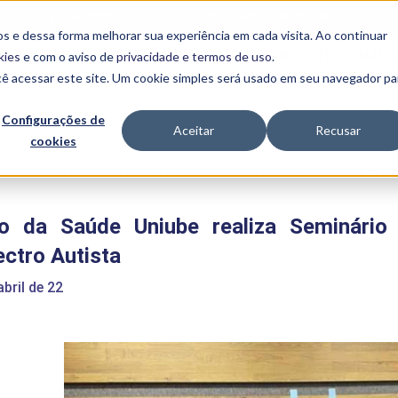
FALE CONOSCO
CONVÊNIOS E PARCERIAS
s e dessa forma melhorar sua experiência em cada visita. Ao continuar
BENEFÍCIOS
INSTITUCIONAL
kies
e com o aviso de
privacidade e termos de uso
.
cê acessar este site. Um cookie simples será usado em seu navegador pa
Programas
Acadêmicos
Configurações de
Aceitar
Recusar
cookies
PIBID
MPH
PIAC
e
>
Circo da Saúde Uniube realiza Seminário sobre o Transtorno do Espe
PROEST
PAE
co da Saúde Uniube realiza Seminário
Unit
PIME
ctro Autista
Programas de
Pesquisa e
abril de 22
Extensão
NIT
PRO