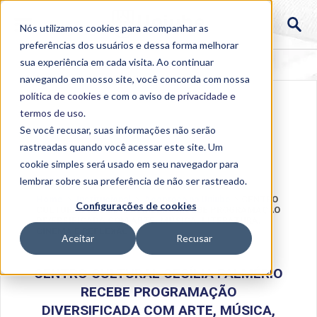
Nós utilizamos cookies para acompanhar as
preferências dos usuários e dessa forma melhorar
sua experiência em cada visita. Ao continuar
navegando em nosso site, você concorda com nossa
política de cookies
e com o aviso de
privacidade e
termos de uso
.
Se você recusar, suas informações não serão
rastreadas quando você acessar este site. Um
cookie simples será usado em seu navegador para
lembrar sobre sua preferência de não ser rastreado.
Home
>
Institucional
>
Acontece na Uniube
>
CENTRO
Configurações de cookies
CULTURAL CECÍLIA PALMÉRIO RECEBE PROGRAMAÇÃO
DIVERSIFICADA COM ARTE, MÚSICA, LITERATURA,
CINEMA E REFLEXÃO
Aceitar
Recusar
CENTRO CULTURAL CECÍLIA PALMÉRIO
RECEBE PROGRAMAÇÃO
DIVERSIFICADA COM ARTE, MÚSICA,