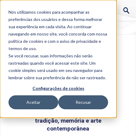
Nós utilizamos cookies para acompanhar as
preferências dos usuários e dessa forma melhorar
sua experiência em cada visita. Ao continuar
navegando em nosso site, você concorda com nossa
política de cookies
e com o aviso de
privacidade e
termos de uso
.
Se você recusar, suas informações não serão
rastreadas quando você acessar este site. Um
cookie simples será usado em seu navegador para
lembrar sobre sua preferência de não ser rastreado.
Home
>
Institucional
>
Acontece na Uniube
>
CCCP
Configurações de cookies
recebe exposição que une tradição, memória e arte
contemporânea
Aceitar
Recusar
CCCP recebe exposição que une
tradição, memória e arte
contemporânea