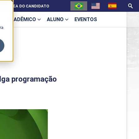
ÁREA DO CANDIDATO
ACADÊMICO
ALUNO
EVENTOS
ra
U
ulga programação
ecne
ES