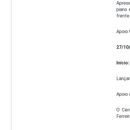
Apres
piano 
frente
Apoio 
27/10
Início:
Lançam
Apoio 
O Cent
Ferrei