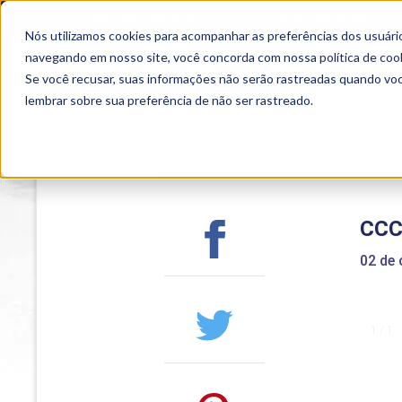
OUTROS PORTAIS
SEJA PARCEIRO
Nós utilizamos cookies para acompanhar as preferências dos usuário
SEMIPRESENCIAL
PRESENCIAL
EAD
navegando em nosso site, você concorda com nossa
política de coo
Se você recusar, suas informações não serão rastreadas quando vo
lembrar sobre sua preferência de não ser rastreado.
Home
>
Institucional
>
Acontece na Uniub
CCC
02 de 
1 / 1