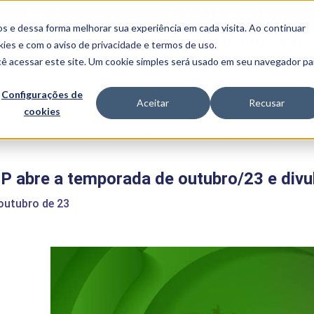
FALE CONOSCO
CONVÊNIOS E PARCERIAS
s e dessa forma melhorar sua experiência em cada visita. Ao continuar
BENEFÍCIOS
INSTITUCIONAL
kies
e com o aviso de
privacidade e termos de uso
.
cê acessar este site. Um cookie simples será usado em seu navegador pa
Programas
Acadêmicos
Configurações de
Aceitar
Recusar
cookies
PIBID
MPH
PIAC
e
>
CCCP abre a temporada de outubro/23 e divulga programação
PROEST
PAE
P abre a temporada de outubro/23 e div
Unit
PIME
outubro de 23
Programas de
Pesquisa e
Extensão
NIT
PRO