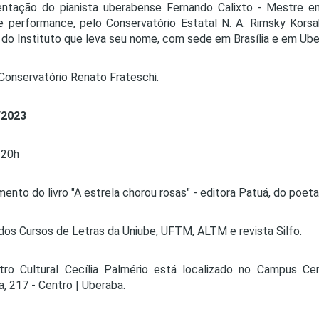
entação do pianista uberabense Fernando Calixto - Mestre 
e performance, pelo Conservatório Estatal N. A. Rimsky Korsa
 do Instituto que leva seu nome, com sede em Brasília e em Ube
Conservatório Renato Frateschi.
/2023
20h
ento do livro "A estrela chorou rosas" - editora Patuá, do poeta
dos Cursos de Letras da Uniube, UFTM, ALTM e revista Silfo.
ro Cultural Cecília Palmério está localizado no Campus Ce
ra, 217 - Centro | Uberaba.