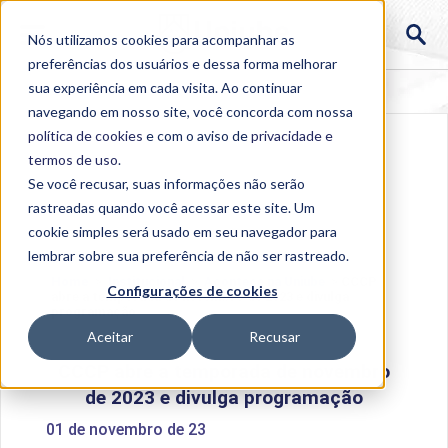
Nós utilizamos cookies para acompanhar as
preferências dos usuários e dessa forma melhorar
sua experiência em cada visita. Ao continuar
navegando em nosso site, você concorda com nossa
política de cookies
e com o aviso de
privacidade e
termos de uso
.
Se você recusar, suas informações não serão
rastreadas quando você acessar este site. Um
cookie simples será usado em seu navegador para
lembrar sobre sua preferência de não ser rastreado.
Home
>
Institucional
>
Acontece na Uniube
>
CCCP
Configurações de cookies
abre a temporada de novembro de 2023 e divulga
programação
Aceitar
Recusar
CCCP abre a temporada de novembro
de 2023 e divulga programação
01 de novembro de 23