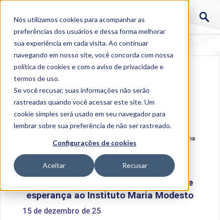
Nós utilizamos cookies para acompanhar as
preferências dos usuários e dessa forma melhorar
sua experiência em cada visita. Ao continuar
navegando em nosso site, você concorda com nossa
política de cookies
e com o aviso de
privacidade e
termos de uso
.
Se você recusar, suas informações não serão
rastreadas quando você acessar este site. Um
cookie simples será usado em seu navegador para
lembrar sobre sua preferência de não ser rastreado.
Home
>
Institucional
>
Acontece na Uniube
>
Caravana
Configurações de cookies
do Amor leva acolhimento e esperança ao Instituto
Maria Modesto
Aceitar
Recusar
Caravana do Amor leva acolhimento e
esperança ao Instituto Maria Modesto
15 de dezembro de 25