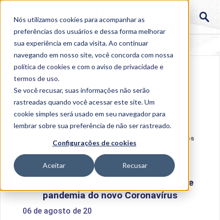
Nós utilizamos cookies para acompanhar as
preferências dos usuários e dessa forma melhorar
sua experiência em cada visita. Ao continuar
navegando em nosso site, você concorda com nossa
política de cookies
e com o aviso de
privacidade e
termos de uso
.
Se você recusar, suas informações não serão
rastreadas quando você acessar este site. Um
cookie simples será usado em seu navegador para
lembrar sobre sua preferência de não ser rastreado.
Home
>
Institucional
>
Acontece na Uniube
>
Biólogos
Configurações de cookies
falam sobre atuação durante pandemia do novo
Coronavírus
Aceitar
Recusar
Biólogos falam sobre atuação durante
pandemia do novo Coronavírus
06 de agosto de 20