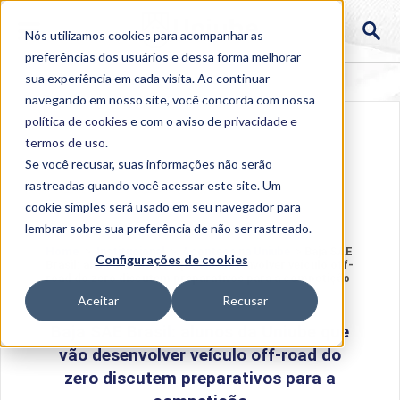
Nós utilizamos cookies para acompanhar as
preferências dos usuários e dessa forma melhorar
sua experiência em cada visita. Ao continuar
navegando em nosso site, você concorda com nossa
política de cookies
e com o aviso de
privacidade e
termos de uso
.
Se você recusar, suas informações não serão
rastreadas quando você acessar este site. Um
cookie simples será usado em seu navegador para
lembrar sobre sua preferência de não ser rastreado.
Home
>
Institucional
>
Acontece na Uniube
>
Baja SAE
Configurações de cookies
Brasil: alunos da Uniube que vão desenvolver veículo off-
road do zero discutem preparativos para a competição
Aceitar
Recusar
Baja SAE Brasil: alunos da Uniube que
vão desenvolver veículo off-road do
zero discutem preparativos para a