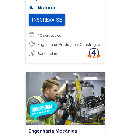
Noturno
INSCREVA-SE
10 semestres
Engenharia, Produção e Construção
Bacharelado
Engenharia Mecânica
Detalhes do curso
Ir para Inscrição
Engenharia Mecânica