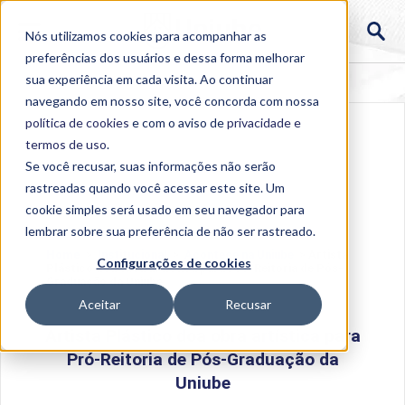
Nós utilizamos cookies para acompanhar as
preferências dos usuários e dessa forma melhorar
sua experiência em cada visita. Ao continuar
navegando em nosso site, você concorda com nossa
política de cookies
e com o aviso de
privacidade e
termos de uso
.
Se você recusar, suas informações não serão
rastreadas quando você acessar este site. Um
cookie simples será usado em seu navegador para
lembrar sobre sua preferência de não ser rastreado.
Home
>
Institucional
>
Acontece na Uniube
>
Artista
Configurações de cookies
Plástico doa obra artística para Pró-Reitoria de Pós-
Graduação da Uniube
Aceitar
Recusar
Artista Plástico doa obra artística para
Pró-Reitoria de Pós-Graduação da
Uniube