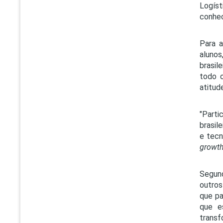
Logíst
conhec
Para 
alunos
brasil
todo 
atitud
"Parti
brasil
e tecn
growt
Segund
outros
que pa
que e
transf