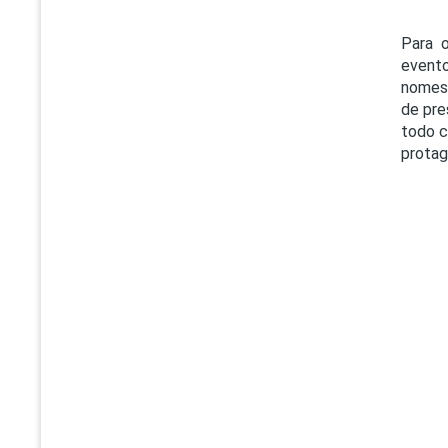
Para o
evento
nomes 
de pre
todo c
protag