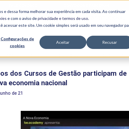
FALE CONOSCO
CONVÊNIOS E PARCERIAS
s e dessa forma melhorar sua experiência em cada visita. Ao continuar
BENEFÍCIOS
INSTITUCIONAL
kies
e com o aviso de
privacidade e termos de uso
.
cê acessar este site. Um cookie simples será usado em seu navegador pa
Programas
Acadêmicos
Configurações de
Aceitar
Recusar
cookies
PIBID
MPH
PIAC
e
>
Alunos dos Cursos de Gestão participam de evento de imersão sobre
PROEST
PAE
nos dos Cursos de Gestão participam de
Unit
PIME
va economia nacional
Programas de
Pesquisa e
junho de 21
Extensão
NIT
PRO