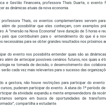
ica e Gestão Financeira, professora Thaís Duarte, o evento 
er as dinâmicas atuais da nova economia.
a professora Thaís, os eventos complementares servem para
, além de possibilitar que eles conheçam, com exemplos pr
eiro. A "Imersão na Nova Economia" teve duração de 5 horas e 
o país que contribuíram para o entendimento do que é a no
es necessárias para se obter grandes resultados nos próximos a
cipar do evento nos possibilita entender quais são as dinâmic
eiro além de antecipar possíveis cenários futuros, nos quais a éti
ologia na tomada de decisão, o desenvolvimento dos colabora
h
serão cada vez mais relevantes para o sucesso das organizaçõe
o a gestora, não houve restrições para participar do evento
 cursos, puderam participar do evento. A aluna do 1º período de
rticipar da atividade expandiu a mente empreendedora da recé
stamos sempre em busca de oportunidades de transforma
ormador", compartilha a estudante.