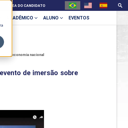
ÁREA DO CANDIDATO
ACADÊMICO
ALUNO
EVENTOS
ra
U
 a nova economia nacional
 evento de imersão sobre
ecne
ES