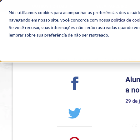
OUTROS PORTAIS
SEJA PARCEIRO
Nós utilizamos cookies para acompanhar as preferências dos usuário
SEMIPRESENCIAL
PRESENCIAL
EAD
navegando em nosso site, você concorda com nossa
política de coo
Se você recusar, suas informações não serão rastreadas quando vo
lembrar sobre sua preferência de não ser rastreado.
Home
>
Institucional
>
Acontece na Uniub
Alu
a no
29 de 
1 / 2