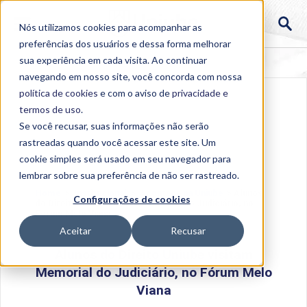
Nós utilizamos cookies para acompanhar as
preferências dos usuários e dessa forma melhorar
sua experiência em cada visita. Ao continuar
navegando em nosso site, você concorda com nossa
política de cookies
e com o aviso de
privacidade e
termos de uso
.
Se você recusar, suas informações não serão
rastreadas quando você acessar este site. Um
cookie simples será usado em seu navegador para
lembrar sobre sua preferência de não ser rastreado.
Home
>
Institucional
>
Acontece na Uniube
>
Alunos
Configurações de cookies
do Direito Uniube visitam Memorial do Judiciário, no
Fórum Melo Viana
Aceitar
Recusar
Alunos do Direito Uniube visitam
Memorial do Judiciário, no Fórum Melo
Viana