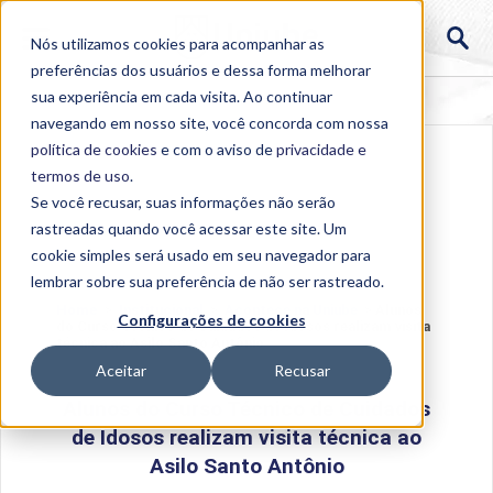
Nós utilizamos cookies para acompanhar as
preferências dos usuários e dessa forma melhorar
sua experiência em cada visita. Ao continuar
navegando em nosso site, você concorda com nossa
política de cookies
e com o aviso de
privacidade e
termos de uso
.
Se você recusar, suas informações não serão
rastreadas quando você acessar este site. Um
cookie simples será usado em seu navegador para
lembrar sobre sua preferência de não ser rastreado.
Home
>
Institucional
>
Acontece na Uniube
>
Alunos
Configurações de cookies
do Curso Técnico de Cuidados de Idosos realizam visita
técnica ao Asilo Santo Antônio
Aceitar
Recusar
Alunos do Curso Técnico de Cuidados
de Idosos realizam visita técnica ao
Asilo Santo Antônio