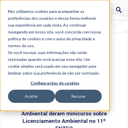
Nós utilizamos cookies para acompanhar as
preferências dos usuários e dessa forma melhorar
sua experiência em cada visita. Ao continuar
navegando em nosso site, você concorda com nossa
política de cookies
e com o aviso de
privacidade e
termos de uso
.
Se você recusar, suas informações não serão
rastreadas quando você acessar este site. Um
cookie simples será usado em seu navegador para
lembrar sobre sua preferência de não ser rastreado.
Home
>
Institucional
>
Acontece na Uniube
>
Alunos
Configurações de cookies
do curso de Engenharia Ambiental deram minicurso
sobre Licenciamento Ambiental no 11º ENTEC
Aceitar
Recusar
Alunos do curso de Engenharia
Ambiental deram minicurso sobre
Licenciamento Ambiental no 11º